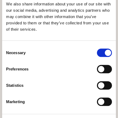
We also share information about your use of our site with
our social media, advertising and analytics partners who
may combine it with other information that you’ve
provided to them or that they’ve collected from your use
of their services.
Consent
MINI POLPETTE DI MELANZANE CON DIP DI
Necessary
Selection
PASSATA
Queste mini polpette di melanzane sono morbide,
Preferences
dorate e irresistibili, perfette da servire con la
passata di datterino De Rica, resa vellutata e
Statistics
profumata con un filo d’olio e basilico. C…
Leggi tutto
Marketing