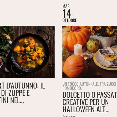
MAR
14
OTTOBRE
T D'AUTUNNO: IL
UN TOCCO AUTUNNALE, TRA ZUCCH
POMODORO.
DI ZUPPE E
DOLCETTO O PASSAT
INI NEL…
CREATIVE PER UN
HALLOWEEN ALT…
Leggi tutto