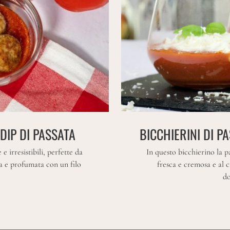
DIP DI PASSATA
BICCHIERINI DI P
irresistibili, perfette da
In questo bicchierino la p
ta e profumata con un filo
fresca e cremosa e al c
do