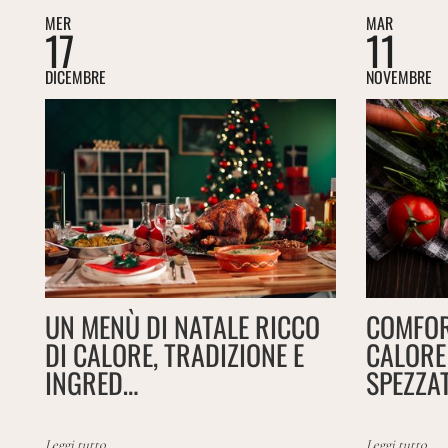
MER
MAR
17
11
DICEMBRE
NOVEMBRE
UN MENÙ DI NATALE RICCO
COMFOR
DI CALORE, TRADIZIONE E
CALORE 
INGRED…
SPEZZAT
Leggi tutto
Leggi tutto