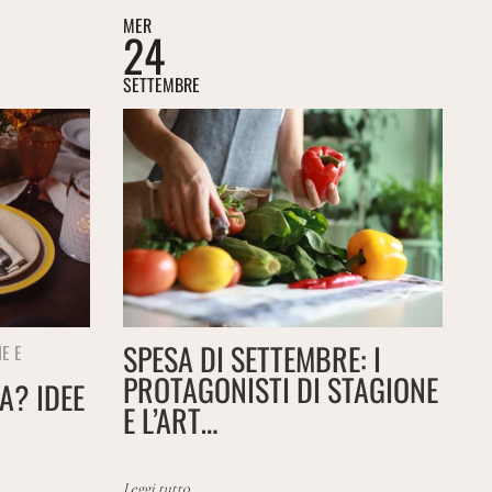
MER
24
SETTEMBRE
SPESA DI SETTEMBRE: I
E E
PROTAGONISTI DI STAGIONE
A? IDEE
E L’ART…
Leggi tutto