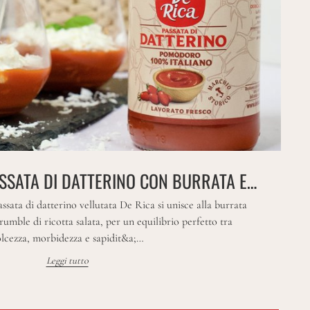
ASSATA DI DATTERINO CON BURRATA E…
assata di datterino vellutata De Rica si unisce alla burrata
rumble di ricotta salata, per un equilibrio perfetto tra
lcezza, morbidezza e sapidit&a;…
Leggi tutto