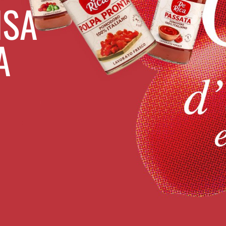
NSA
LINEA LEGUMI
A
Dalla tradizione e dall’esperienza De Rica
La
nasce la linea di Legumi al Naturale
tutti i prodotti