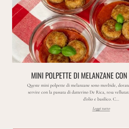
MINI POLPETTE DI MELANZANE CON 
Queste mini polpette di melanzane sono morbide, dorate e 
servire con la passata di datterino De Rica, resa velluta
d’olio e basilico. C…
Leggi tutto