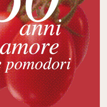
LINEA PROFESSIONALE
 linea professionale De Rica risponde alle richieste degli
operatori del settore più esigenti
tutti i prodotti