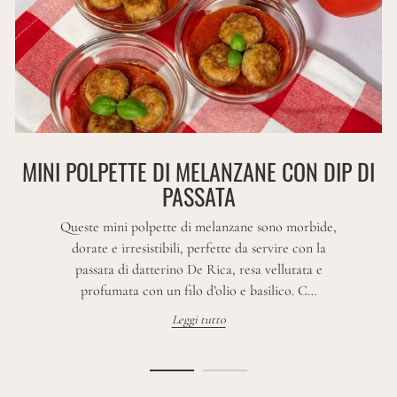
MINI POLPETTE DI MELANZANE CON DIP DI
PASSATA
Queste mini polpette di melanzane sono morbide,
dorate e irresistibili, perfette da servire con la
passata di datterino De Rica, resa vellutata e
profumata con un filo d’olio e basilico. C…
Leggi tutto