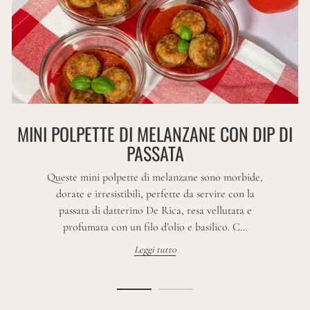
MINI POLPETTE DI MELANZANE CON DIP DI
PASSATA
Queste mini polpette di melanzane sono morbide,
dorate e irresistibili, perfette da servire con la
passata di datterino De Rica, resa vellutata e
profumata con un filo d’olio e basilico. C…
Leggi tutto