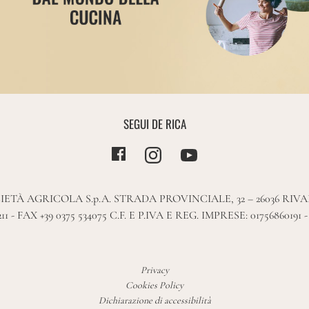
SEGUI DE RICA
IETÀ AGRICOLA S.p.A. STRADA PROVINCIALE, 32 – 26036 RIV
211 - FAX +39 0375 534075 C.F. E P.IVA E REG. IMPRESE: 01756860191 
Privacy
Cookies Policy
Dichiarazione di accessibilità