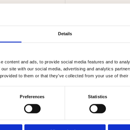
Details
e content and ads, to provide social media features and to analy
Datterino con Basilico
Salsa di Datteri
 our site with our social media, advertising and analytics partn
 provided to them or that they’ve collected from your use of their
350 g
350 g
Preferences
Statistics