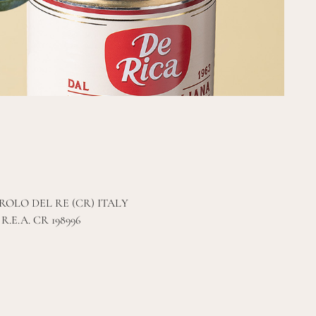
AROLO DEL RE (CR) ITALY
- R.E.A. CR 198996