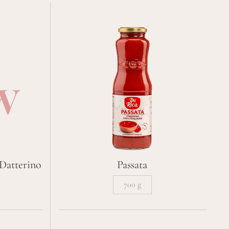
LINEA PROFESSIONALE
 linea professionale De Rica risponde alle richieste degli
operatori del settore più esigenti
tutti i prodotti
Passata
Datterino
700 g