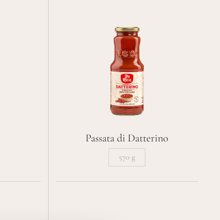
o
Passata di Datterino
570 g