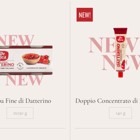
LINEA LEGUMI
NEW!
Dalla tradizione e dall’esperienza De Rica
La
nasce la linea di Legumi al Naturale
tutti i prodotti
a Fine di Datterino
Doppio Concentrato di 
2x230 g
140 g