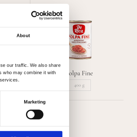
About
se our traffic. We also share
no
Polpa Fine
ers who may combine it with
 services.
400 g
Marketing