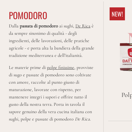
POMODORO
POMODORO
NEW!
Dalla passata di pomodoro ai sughi,
Dalla
passata di pomodoro
ai sughi,
De Rica
è
De Rica è da sempre sinonimo di qualità
da sempre sinonimo di qualità - degli
ingredienti, delle lavorazioni, delle pratiche
tutti i prodotti
agricole - e porta alta la bandiera della grande
tradizione mediterranea e dell’italianità.
Le materie prime di
polpe finissime
, provviste
di sugo e passate di pomodoro sono coltivate
con amore, raccolte al punto giusto di
maturazione, lavorate con rispetto, per
Polp
mantenere integri i sapori e offrire tutto il
gusto della nostra terra. Porta in tavola il
sapore genuino della vera cucina italiana con
sughi, polpe e passate di pomodoro
De Rica
.