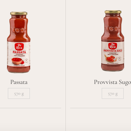
Passata
Provvista Sug
570 g
570 g